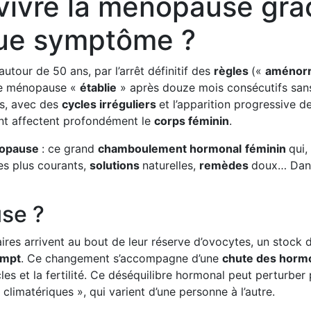
ivre la ménopause grâc
ue symptôme ?
tour de 50 ans, par l’arrêt définitif des
règles
(«
aménor
de ménopause «
établie
» après douze mois consécutifs sa
es, avec des
cycles irréguliers
et l’apparition progressive 
t affectent profondément le
corps féminin
.
opause
: ce grand
chamboulement hormonal
féminin
qui,
es plus courants,
solutions
naturelles,
remèdes
doux… Dans 
use ?
res arrivent au bout de leur réserve d’ovocytes, un stock d
ompt
. Ce changement s’accompagne d’une
chute des horm
cles et la fertilité. Ce déséquilibre hormonal peut perturber
limatériques », qui varient d’une personne à l’autre.