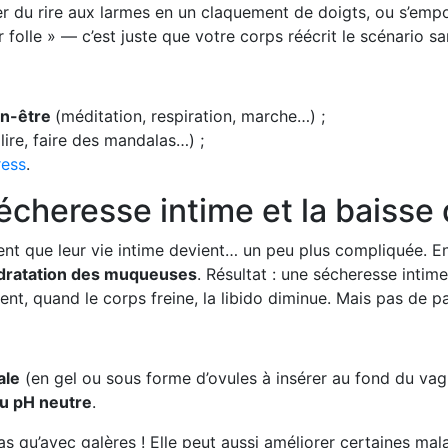
er du rire aux larmes en un claquement de doigts, ou s’empo
r folle » — c’est juste que votre corps réécrit le scénario s
en-être
(méditation, respiration, marche…) ;
 lire, faire des mandalas…) ;
ress
.
heresse intime et la baisse d
t que leur vie intime devient… un peu plus compliquée. E
ydratation des muqueuses
. Résultat : une sécheresse intim
nt, quand le corps freine, la libido diminue. Mais pas de pan
ale
(en gel ou sous forme d’ovules à insérer au fond du vag
au pH neutre
.
 qu’avec galères ! Elle peut aussi améliorer certaines mala