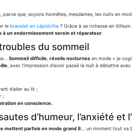
e
, parce que, soyons honnêtes, mesdames, les nuits en mode
er le
bracelet en Lépidolite
? Grâce à sa richesse en lithium
ce à un endormissement serein et réparateur
.
troubles du sommeil
use…
Sommeil difficile
,
réveils nocturnes
en mode « je cogi
ille
, avec l’impression d’avoir passé la nuit à débattre avec 
ant d’aller au lit ;
r ;
piration en conscience.
tes d’humeur, l’anxiété et l’ir
se mettent parfois en mode grand 8
… un moment tout va bi