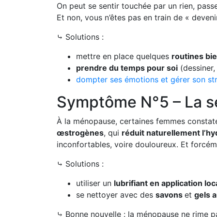
On peut se sentir touchée par un rien, pass
Et non, vous n’êtes pas en train de « deveni
⤷ Solutions :
mettre en place quelques
routines bi
prendre du temps pour soi
(dessiner,
dompter ses émotions et gérer son st
Symptôme N°5 – La séc
À la ménopause, certaines femmes constaten
œstrogènes
, qui
réduit naturellement l’h
inconfortables, voire douloureux. Et forcéme
⤷ Solutions :
utiliser un
lubrifiant en application loc
se nettoyer avec des
savons
et
gels 
⤷ Bonne nouvelle : la ménopause ne rime pas