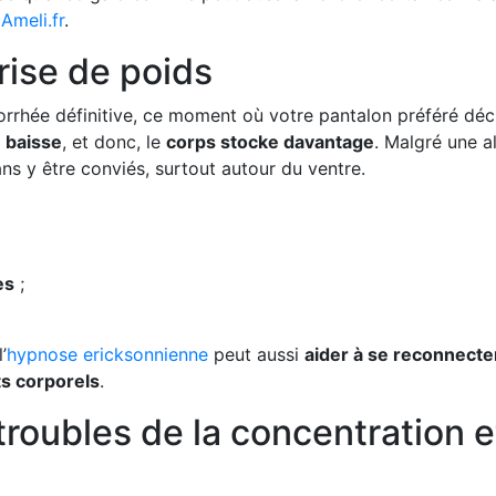
 Ameli.fr
.
ise de poids
énorrhée définitive, ce moment où votre pantalon préféré dé
 baisse
, et donc, le
corps stocke davantage
. Malgré une a
sans y être conviés, surtout autour du ventre.
es
;
’
hypnose ericksonnienne
peut aussi
aider à se reconnecte
s corporels
.
oubles de la concentration et