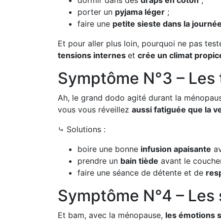
dormir dans des
draps en coton
;
porter un
pyjama léger
;
faire une
petite sieste dans la journé
Et pour aller plus loin, pourquoi ne pas test
tensions internes
et
crée un climat propi
Symptôme N°3 – Les 
Ah, le grand dodo agité durant la ménopa
vous vous réveillez
aussi fatiguée que la ve
⤷ Solutions :
boire une bonne
infusion apaisante
av
prendre un
bain tiède
avant le couche
faire une séance de détente et de
res
Symptôme N°4 – Les sau
Et bam, avec la ménopause,
les émotions 