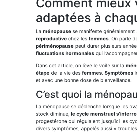
Comment mieux v
adaptées à chaq
La
ménopause
se manifeste généralement au
reproductive
chez les
femmes
. On parle 
périménopause
peut durer plusieurs anné
fluctuations hormonales
qui l’accompagnen
Dans cet article, on lève le voile sur la
mén
étape
de la vie des
femmes
.
Symptômes
l
et avec une bonne dose de bienveillance.
C’est quoi la ménopa
La ménopause se déclenche lorsque les ovai
stock diminue,
le cycle menstruel s’interr
progestérone qui régulaient jusqu’ici les cy
divers symptômes, appelés aussi « troubles c