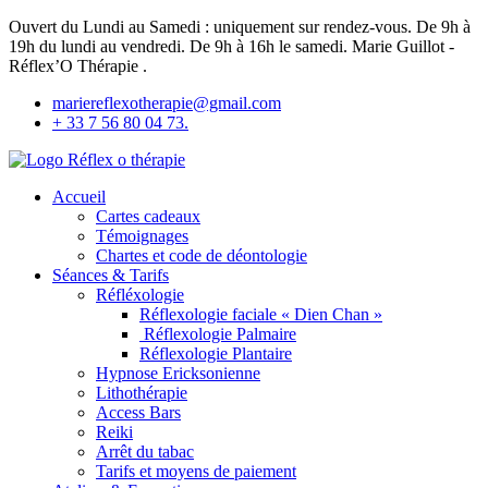
Aller
Ouvert du Lundi au Samedi : uniquement sur rendez-vous. De 9h à
au
19h du lundi au vendredi. De 9h à 16h le samedi. Marie Guillot -
contenu
Réflex’O Thérapie .
mariereflexotherapie@gmail.com
+ 33 7 56 80 04 73.
Réflex'O Thérapie
Accueil
Cartes cadeaux
Témoignages
Chartes et code de déontologie
Séances & Tarifs
Réfléxologie
Réflexologie faciale « Dien Chan »
Réflexologie Palmaire
Réflexologie Plantaire
Hypnose Ericksonienne
Lithothérapie
Access Bars
Reiki
Arrêt du tabac
Tarifs et moyens de paiement